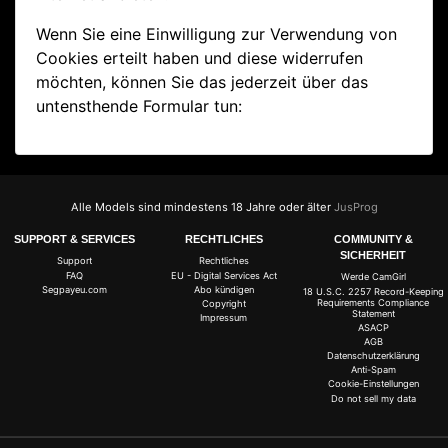
Wenn Sie eine Einwilligung zur Verwendung von
Cookies erteilt haben und diese widerrufen
möchten, können Sie das jederzeit über das
untensthende Formular tun:
Alle Models sind mindestens 18 Jahre oder älter
JusProg
SUPPORT & SERVICES
RECHTLICHES
COMMUNITY &
SICHERHEIT
Support
Rechtliches
FAQ
EU - Digital Services Act
Werde CamGirl
Segpayeu.com
Abo kündigen
18 U.S.C. 2257 Record-Keeping
Requirements Compliance
Copyright
Statement
Impressum
ASACP
AGB
Datenschutzerklärung
Anti-Spam
Cookie-Einstellungen
Do not sell my data